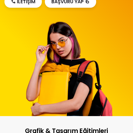
İLETİŞİM
BAŞVURU YAP


Grafik & Tasarım Eğitimleri