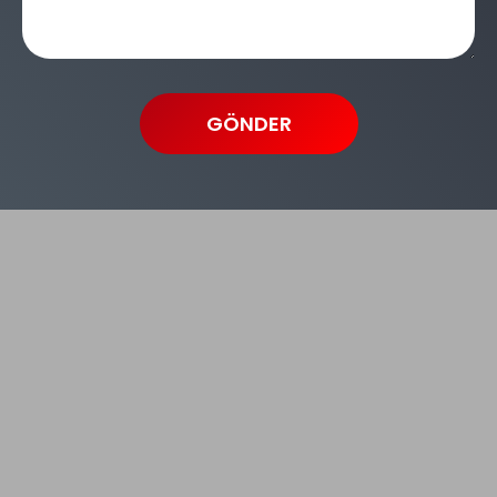
sonrasında mutlaka aktif grafik tasarım
çalışmalarında yer almalı, ilgili kurslara katılmalısınız.
Peki, nasıl grafik tasarımcı olunur?
Üniversitelerin grafik tasarım veya ilgili
GÖNDER
bölümlerinden mezun olmak
Üniversite eğitimi sırasında ve sonrasında aktif
olarak çalışmalar gerçekleştirmek
Grafik tasarım eğitimleri ile gelişim kaydetmek
Photoshop, Illustrator ve CorelDraw gibi tasarım
programlarını iyi derecede bilmek
Yarım zamanlı ya da tam zamanlı olarak çeşitli
işlerde çalışmak
Sıfırdan uzmanlığa grafik tasarım kursları
, grafik
tasarım uzmanlarının ortaya çıktığı ve etkili
çalışmaların gerçekleştirildiği alanlardır. Bu nedenle
mutlaka uzman eğitmenlerin olduğu kurslara katılarak,
grafik tasarım alanındaki deneyiminizi arttırabilirsiniz.