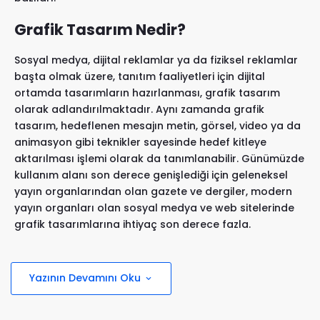
Grafik Tasarım Nedir?
Sosyal medya, dijital reklamlar ya da fiziksel reklamlar
başta olmak üzere, tanıtım faaliyetleri için dijital
ortamda tasarımların hazırlanması, grafik tasarım
olarak adlandırılmaktadır. Aynı zamanda grafik
tasarım, hedeflenen mesajın metin, görsel, video ya da
animasyon gibi teknikler sayesinde hedef kitleye
aktarılması işlemi olarak da tanımlanabilir. Günümüzde
kullanım alanı son derece genişlediği için geleneksel
yayın organlarından olan gazete ve dergiler, modern
yayın organları olan sosyal medya ve web sitelerinde
grafik tasarımlarına ihtiyaç son derece fazla.
Grafik Tasarımcı Ne İşe Yapar?
Yazının Devamını Oku

Ürün ambalajları, posterler, gazeteler, dergiler, kitaplar,
sosyal medya, web siteleri, billboardlar ve kurumsal
kimlik çalışmaları gibi pek çok tasarım çalışmasını,