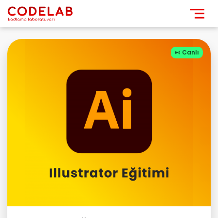

Canlı
