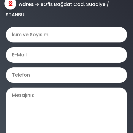

Adres
eOfis Bağdat Cad. Suadiye /

İSTANBUL