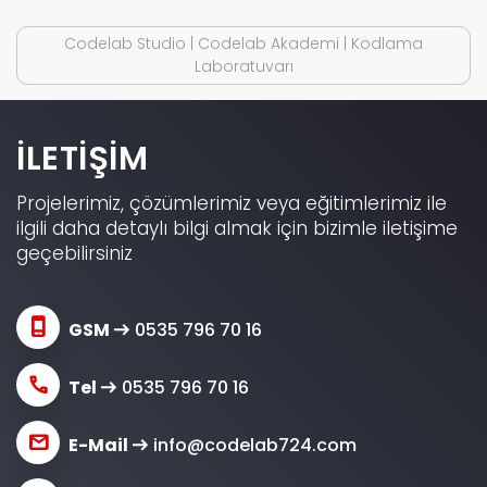
Codelab Studio | Codelab Akademi | Kodlama
Laboratuvarı
İLETİŞİM
Projelerimiz, çözümlerimiz veya eğitimlerimiz ile
ilgili daha detaylı bilgi almak için bizimle iletişime
geçebilirsiniz

GSM
0535 796 70 16


Tel
0535 796 70 16


E-Mail
info@codelab724.com
